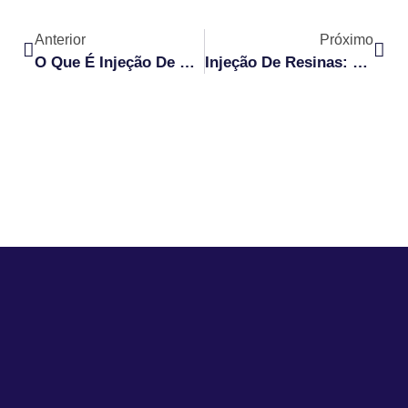
Anterior
Próximo
O Que É Injeção De Resinas? Veja Como Essa Tecnologia É Aplicada Hoje
Injeção De Resinas: O Guia Definitivo Para Contenção De Vazamento Em Barragem