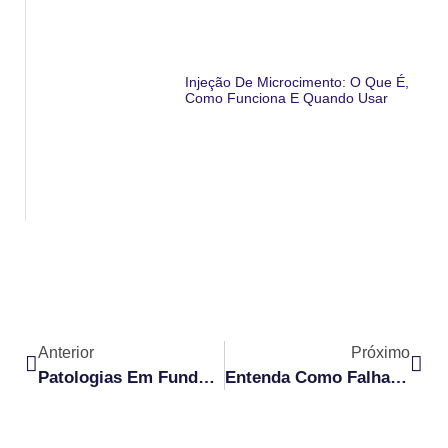
Injeção De Microcimento: O Que É,
Como Funciona E Quando Usar
Anterior
Próximo
Patologias Em Fundações: Saiba As Causas E Como Prevenir
Entenda Como Falhas Na Impermeabilização Ocorrem E Saiba Evitá-Las