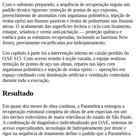
Com o substrato preparado, a sequência de recuperação seguiu um
padrão técnico rigoroso: remoção de pontas de aço expostas,
preenchimento de anomalias com argamassa polimérica, injeção de
resina epóxi nas fissuras passivas e resina de poliuretano nas fissuras
ativas. O acabamento das superfícies fechou o ciclo com lixamento,
estuque, seladora e verniz anti-pichação — proteção química e
estética para as estruturas recuperadas, incluindo as barreiras New
Jersey, previamente escarificadas por hidrojateamento.
Um capítulo à parte foi a intervenção interna no caixão perdido da
OAE 615. Com acesso restrito à seção vazada, a equipe realizou
remoção de pontas de aço nas almas, reparos nas lajes com
argamassa polimérica e injeção de resina epóxi — operações em
espaço confinado com iluminação artificial e ventilação controlada
durante toda a execução.
Resultado
Em quase dez meses de obra contínua, a Paramétrica entregou a
recuperação estrutural completa de obras de arte especiais em um
dos trechos rodoviários de maior relevância do estado de São Paulo.
A combinação de diagnóstico individualizado por OAE, sistemas de
acesso especializados, tecnologia de hidrojateamento por drone e
rigor na sequência de tratamento define o padrão que a Paramétrica