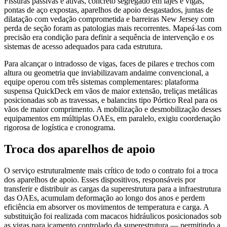
Fissuras passivas e ativas, concreto segregado em lajes e vigas,
pontas de aço expostas, aparelhos de apoio desgastados, juntas de
dilatação com vedação comprometida e barreiras New Jersey com
perda de seção foram as patologias mais recorrentes. Mapeá-las com
precisão era condição para definir a sequência de intervenção e os
sistemas de acesso adequados para cada estrutura.
Para alcançar o intradosso de vigas, faces de pilares e trechos com
altura ou geometria que inviabilizavam andaime convencional, a
equipe operou com três sistemas complementares: plataforma
suspensa QuickDeck em vãos de maior extensão, treliças metálicas
posicionadas sob as travessas, e balancins tipo Pórtico Real para os
vãos de maior comprimento. A mobilização e desmobilização desses
equipamentos em múltiplas OAEs, em paralelo, exigiu coordenação
rigorosa de logística e cronograma.
Troca dos aparelhos de apoio
O serviço estruturalmente mais crítico de todo o contrato foi a troca
dos aparelhos de apoio. Esses dispositivos, responsáveis por
transferir e distribuir as cargas da superestrutura para a infraestrutura
das OAEs, acumulam deformação ao longo dos anos e perdem
eficiência em absorver os movimentos de temperatura e carga. A
substituição foi realizada com macacos hidráulicos posicionados sob
as vigas para içamento controlado da superestrutura — permitindo a